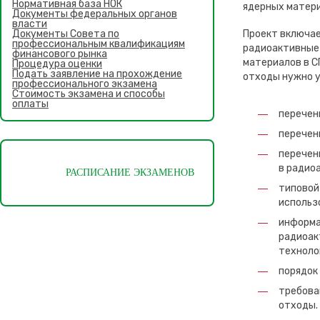
Нормативная база НОК
ядерных матери
Документы федеральных органов
власти
Документы Совета по
Проект включае
профессиональным квалификациям
радиоактивные 
финансового рынка
материалов в С
Процедура оценки
Подать заявление на прохождение
отходы нужно у
профессионального экзамена
Стоимость экзамена и способы
оплаты
перечен
перечен
перечен
в радио
РАСПИСАНИЕ ЭКЗАМЕНОВ
типовой
использ
информа
радиоак
техноло
порядок
требова
отходы.