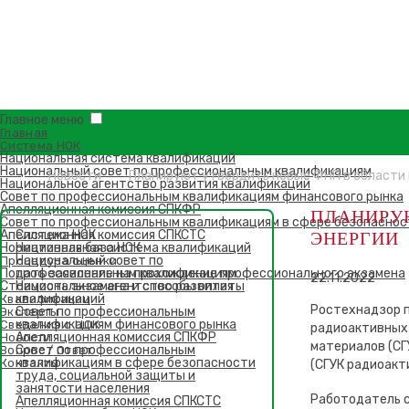
Главное меню
Главная
Система НОК
Национальная система квалификаций
Национальный совет по профессиональным квалификациям
Новости
Планируют утвердить новые ФНП в области 
Национальное агентство развития квалификаций
Совет по профессиональным квалификациям финансового рынка
Апелляционная комиссия СПКФР
ПЛАНИРУЮ
Совет по профессиональным квалификациям в сфере безопаснос
Апелляционная комиссия СПКСТС
Система НОК
ЭНЕРГИИ
Нормативная база НОК
Национальная система квалификаций
Национальный совет по
Процедура оценки
Подать заявление на прохождение профессионального экзамена
профессиональным квалификациям
22.11.2022
Стоимость экзамена и способы оплаты
Национальное агентство развития
квалификаций
Квалификации
Ростехнадзор п
Совет по профессиональным
Эксперты
квалификациям финансового рынка
Сведения о ЦОК
радиоактивных 
Апелляционная комиссия СПКФР
Новости
материалов (СГ
Совет по профессиональным
Вопрос / Ответ
квалификациям в сфере безопасности
Контакты
(СГУК радиоакт
труда, социальной защиты и
занятости населения
Работодатель с
Апелляционная комиссия СПКСТС