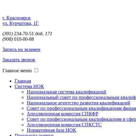
г. Красноярск
ул. Курчатова, 1Г
(391)
234-70-51
доб. 171
(908)
010-00-88
Запись на экзамен
Заказать звонок
Главное меню
Главная
Система НОК
Национальная система квалификаций
Национальный совет по профессиональным квали
Национальное агентство развития квалификаций
Совет по профессиональным квалификациям финан
Апелляционная комиссия СПКФР
Совет по профессиональным квалификациям в сфере
Апелляционная комиссия СПКСТС
Нормативная база НОК
Процедура оценки