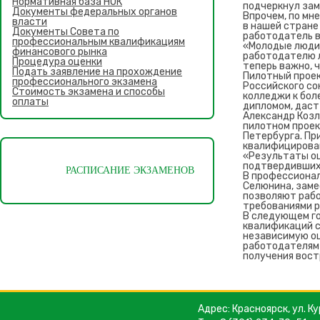
Нормативная база НОК
подчеркнул зам
Документы федеральных органов
Впрочем, по мн
власти
в нашей стране
Документы Совета по
работодатель в
профессиональным квалификациям
«Молодые люди 
финансового рынка
работодателю л
Процедура оценки
теперь важно, 
Подать заявление на прохождение
Пилотный проек
профессионального экзамена
Российского со
Стоимость экзамена и способы
колледжи к бол
оплаты
дипломом, даст
Александр Козл
пилотном проек
Петербурга. Пр
квалифицирован
«Результаты оц
подтвердивших 
РАСПИСАНИЕ ЭКЗАМЕНОВ
В профессионал
Селюнина, заме
позволяют рабо
требованиями р
В следующем го
квалификаций 
независимую оц
работодателям 
получения вост
Адрес: Красноярск, ул. Ку